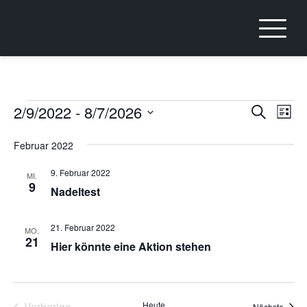
Skip
to
content
Veranstaltungen
2/9/2022
 - 
8/7/2026
Veranst
Ver
Suche
Liste
Ans
Suche
Datum
Februar 2022
Nav
wählen.
und
Ansicht
9. Februar 2022
MI.
9
Nadeltest
Navigat
21. Februar 2022
MO.
21
Hier könnte eine Aktion stehen
Vorherige
Heute
Veran
Nächste